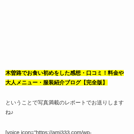
木曽路でお食い初めをした感想・口コミ！料金や
大人メニュー・服装紹介ブログ【完全版】
ということで写真満載のレポートでお送りします
ね♪
[voice icon=”https://ami333.com/wp-