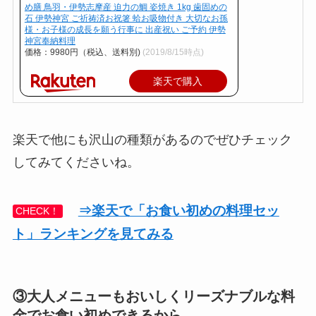
め膳 鳥羽・伊勢志摩産 迫力の鯛 姿焼き 1kg 歯固めの
石 伊勢神宮 ご祈祷済お祝箸 蛤お吸物付き 大切なお孫
様・お子様の成長を願う行事に 出産祝い ご予約 伊勢
神宮奉納料理
価格：9980円（税込、送料別)
(2019/8/15時点)
楽天で購入
楽天で他にも沢山の種類があるのでぜひチェック
してみてくださいね。
⇒楽天で「お食い初めの料理セッ
CHECK！
ト」ランキングを見てみる
③大人メニューもおいしくリーズナブルな料
金でお食い初めできるから