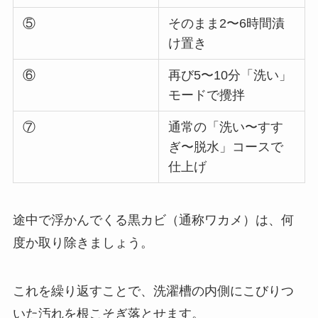
⑤
そのまま2〜6時間漬
け置き
⑥
再び5〜10分「洗い」
モードで攪拌
⑦
通常の「洗い〜すす
ぎ〜脱水」コースで
仕上げ
途中で浮かんでくる黒カビ（通称ワカメ）は、何
度か取り除きましょう。
これを繰り返すことで、洗濯槽の内側にこびりつ
いた汚れを根こそぎ落とせます。