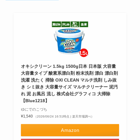
オキシクリーン 1.5kg 1500g日本 日本版 大容量
大容量タイプ 酸素系漂白剤 粉末洗剤 漂白 漂白剤
洗濯 洗たく 掃除 OXI CLEAN マルチ洗剤 しみ抜
き シミ抜き 大容量サイズ マルチクリーナー 泥汚
れ 泥 お風呂 流し 株式会社グラフィコ 大掃除
【Blue1218】
ゆにでのこづち
¥1,540
（2026/06/24 16:51時点 | 楽天市場調べ）
Amazon