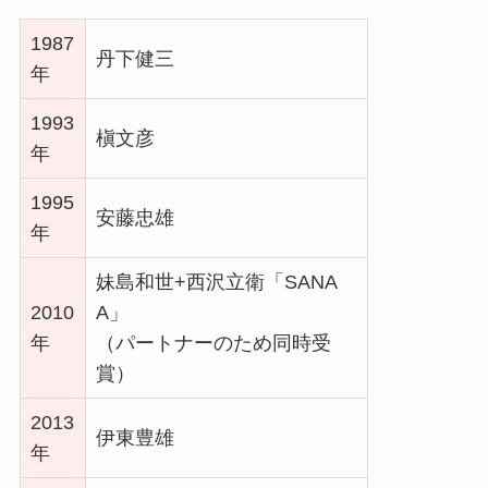
1987
丹下健三
年
1993
槇文彦
年
1995
安藤忠雄
年
妹島和世+西沢立衛「SANA
2010
A」
年
（パートナーのため同時受
賞）
2013
伊東豊雄
年