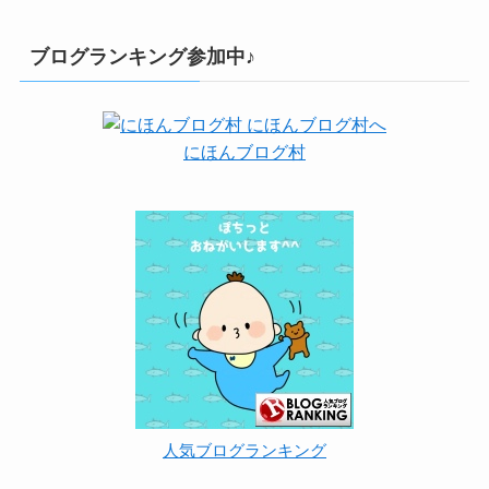
ヤーマンのスチーマーが半額なのはなぜ？理由とSNS
で話題の真相を徹底解説
札幌諏訪神社の花手水はいつまで？一年中・一日中見
られる？
コストコのガソリンクーポンが出ない！なくなった？
2025年の最新入手方法を徹底解説
エルゴオムニ360で新生児が埋もれる 苦しそうな時の
対処法を紹介♪
ブログランキング参加中♪
にほんブログ村