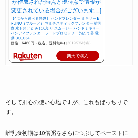
【4つから選べる特典】 ハンドブレンダー ミキサー B
RUNO（ブルーノ） マルチスティックブレンダー 離乳
食 氷も砕ける みじん切り スムージー ハンドミキサー
ハンディブレンダー フードプロセッサー 泡だて器 電
動 BOE034
価格：6480円（税込、送料無料)
(2019/7/6時点)
楽天で購入
そして肝心の使い心地ですが、これもばっちりで
す。
離乳食初期は10倍粥をさらにつぶしてペーストに