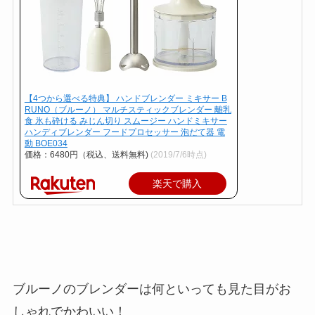
【4つから選べる特典】 ハンドブレンダー ミキサー B
RUNO（ブルーノ） マルチスティックブレンダー 離乳
食 氷も砕ける みじん切り スムージー ハンドミキサー
ハンディブレンダー フードプロセッサー 泡だて器 電
動 BOE034
価格：6480円（税込、送料無料)
(2019/7/6時点)
楽天で購入
ブルーノのブレンダーは何といっても見た目がお
しゃれでかわいい！