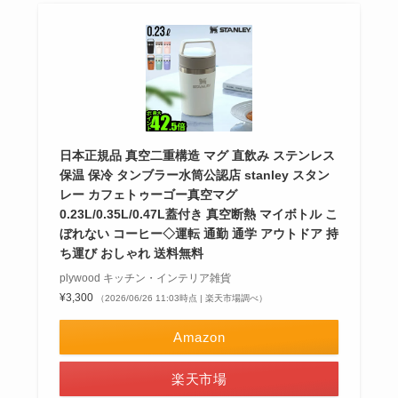
日本正規品 真空二重構造 マグ 直飲み ステンレス
保温 保冷 タンブラー水筒公認店 stanley スタン
レー カフェトゥーゴー真空マグ
0.23L/0.35L/0.47L蓋付き 真空断熱 マイボトル こ
ぼれない コーヒー◇運転 通勤 通学 アウトドア 持
ち運び おしゃれ 送料無料
plywood キッチン・インテリア雑貨
¥3,300
（2026/06/26 11:03時点 | 楽天市場調べ）
Amazon
楽天市場