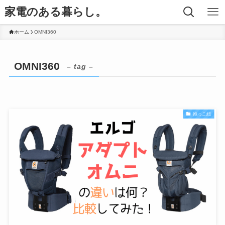
家電のある暮らし。
ホーム
OMNI360
OMNI360
– tag –
抱っこ紐